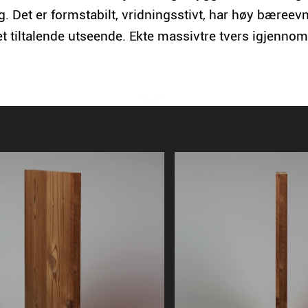
g. Det er formstabilt, vridningsstivt, har høy bæreev
et tiltalende utseende. Ekte massivtre tvers igjennom