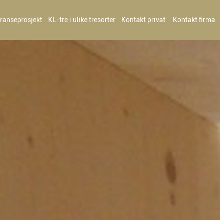
ranseprosjekt
KL-tre i ulike tresorter
Kontakt privat
Kontakt firma