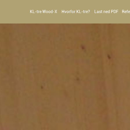
KL-tre Wood-X
Hvorfor KL-tre?
Last ned PDF
Refe