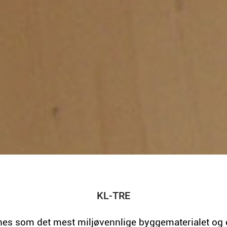
KL-TRE
nes som det mest miljøvennlige byggematerialet og e