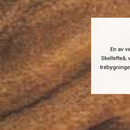
En av v
Skellefteå,
trebygningen