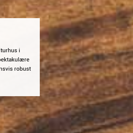
turhus i
spektakulære
nnsvis robust