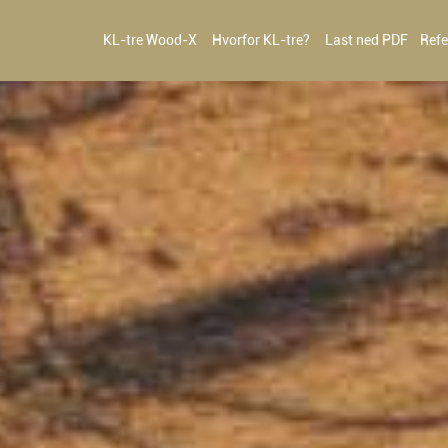
KL-tre Wood-X
Hvorfor KL-tre?
Last ned PDF
Refe