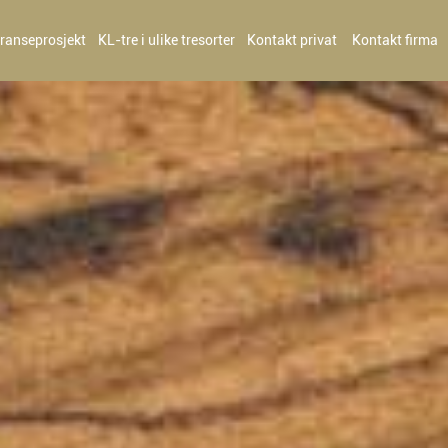
ranseprosjekt
KL-tre i ulike tresorter
Kontakt privat
Kontakt firma