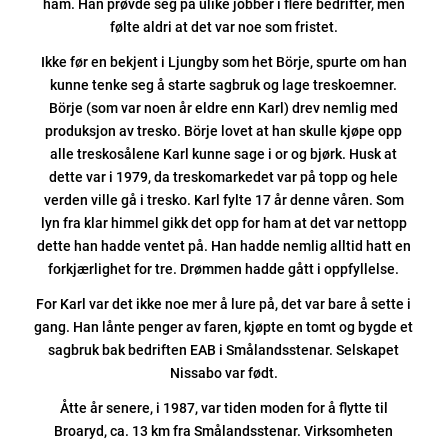
ham. Han prøvde seg på ulike jobber i flere bedrifter, men
følte aldri at det var noe som fristet.
Ikke før en bekjent i Ljungby som het Börje, spurte om han
kunne tenke seg å starte sagbruk og lage treskoemner.
Börje (som var noen år eldre enn Karl) drev nemlig med
produksjon av tresko. Börje lovet at han skulle kjøpe opp
alle treskosålene Karl kunne sage i or og bjørk. Husk at
dette var i 1979, da treskomarkedet var på topp og hele
verden ville gå i tresko. Karl fylte 17 år denne våren. Som
lyn fra klar himmel gikk det opp for ham at det var nettopp
dette han hadde ventet på. Han hadde nemlig alltid hatt en
forkjærlighet for tre. Drømmen hadde gått i oppfyllelse.
For Karl var det ikke noe mer å lure på, det var bare å sette i
gang. Han lånte penger av faren, kjøpte en tomt og bygde et
sagbruk bak bedriften EAB i Smålandsstenar. Selskapet
Nissabo var født.
Åtte år senere, i 1987, var tiden moden for å flytte til
Broaryd, ca. 13 km fra Smålandsstenar. Virksomheten