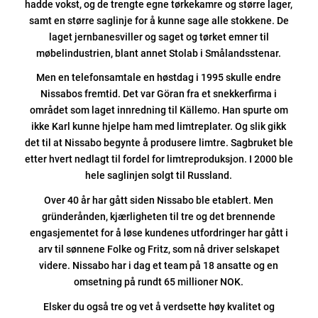
hadde vokst, og de trengte egne tørkekamre og større lager,
samt en større saglinje for å kunne sage alle stokkene. De
laget jernbanesviller og saget og tørket emner til
møbelindustrien, blant annet Stolab i Smålandsstenar.
Men en telefonsamtale en høstdag i 1995 skulle endre
Nissabos fremtid. Det var Göran fra et snekkerfirma i
området som laget innredning til Källemo. Han spurte om
ikke Karl kunne hjelpe ham med limtreplater. Og slik gikk
det til at Nissabo begynte å produsere limtre. Sagbruket ble
etter hvert nedlagt til fordel for limtreproduksjon. I 2000 ble
hele saglinjen solgt til Russland.
Over 40 år har gått siden Nissabo ble etablert. Men
gründerånden, kjærligheten til tre og det brennende
engasjementet for å løse kundenes utfordringer har gått i
arv til sønnene Folke og Fritz, som nå driver selskapet
videre. Nissabo har i dag et team på 18 ansatte og en
omsetning på rundt 65 millioner NOK.
Elsker du også tre og vet å verdsette høy kvalitet og