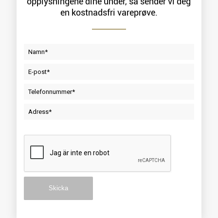
opplysningene dine under, så sender vi deg
en kostnadsfri vareprøve.