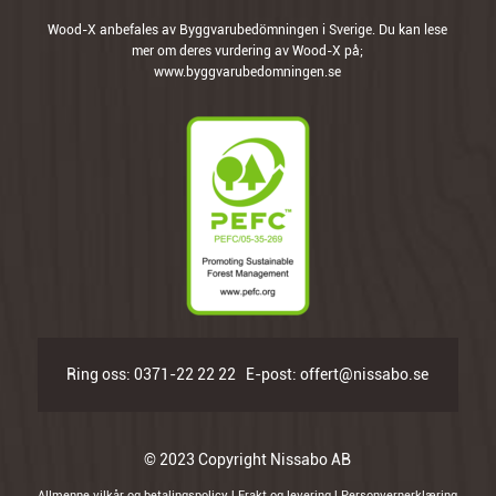
Wood-X anbefales av Byggvarubedömningen i Sverige. Du kan lese
mer om deres vurdering av Wood-X på;
www.byggvarubedomningen.se
Ring oss:
0371-22 22 22
E-post:
offert@nissabo.se
© 2023 Copyright Nissabo AB
Allmenne vilkår og betalingspolicy
|
Frakt og levering
|
Personvernerklæring