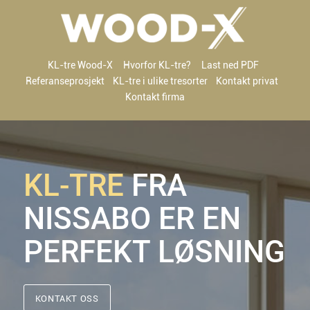
KL-tre Wood-X
Hvorfor KL-tre?
Last ned PDF
Referanseprosjekt
KL-tre i ulike tresorter
Kontakt privat
Kontakt firma
KL-TRE
FRA
NISSABO ER EN
PERFEKT LØSNING
KONTAKT OSS