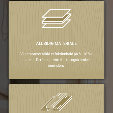
ALLSIDIG MATERIALE
Vi garanterer alltid et fuktinnhold på 8–10 % i
platene. Derfor kan vårt KL-tre også brukes
innendørs.