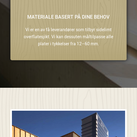
MATERIALE BASERT PÅ DINE BEHOV
Vi er en av få leverandører som tilbyr sidelimt
overflatesjikt. Vi kan dessuten måltilpasse alle
plater i tykkelser fra 12–60 mm.