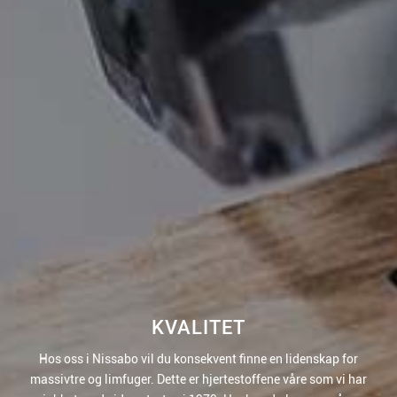
KVALITET
Hos oss i Nissabo vil du konsekvent finne en lidenskap for
massivtre og limfuger. Dette er hjertestoffene våre som vi har